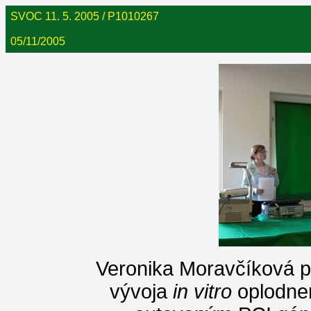
SVOC 11. 5. 2005 / P1010267
05/11/2005
Veronika Moravčíková p
vývoja
in vitro
oplodne