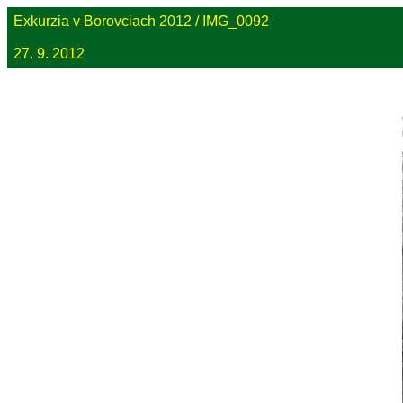
Exkurzia v Borovciach 2012 / IMG_0092
27. 9. 2012