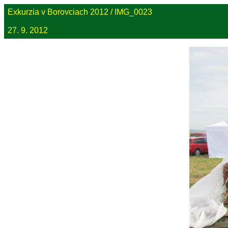
Exkurzia v Borovciach 2012 / IMG_0023
27. 9. 2012