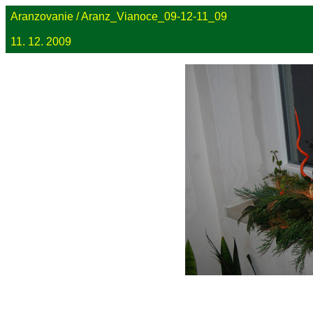
Aranzovanie / Aranz_Vianoce_09-12-11_09
11. 12. 2009