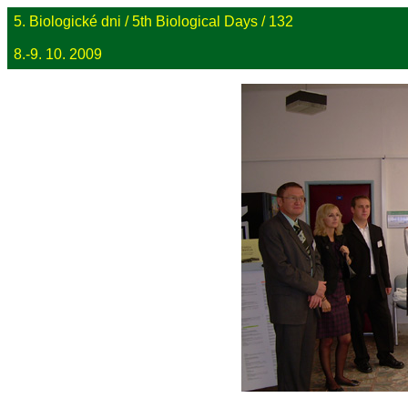
5. Biologické dni / 5th Biological Days / 132
8.-9. 10. 2009