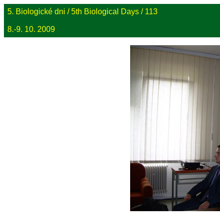
5. Biologické dni / 5th Biological Days / 113
8.-9. 10. 2009