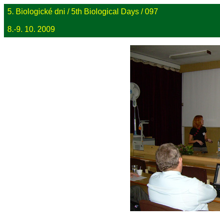
5. Biologické dni / 5th Biological Days / 097
8.-9. 10. 2009