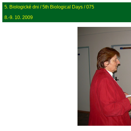
5. Biologické dni / 5th Biological Days / 075
8.-9. 10. 2009