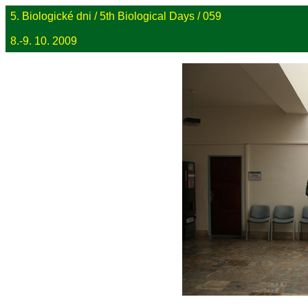
5. Biologické dni / 5th Biological Days / 059
8.-9. 10. 2009