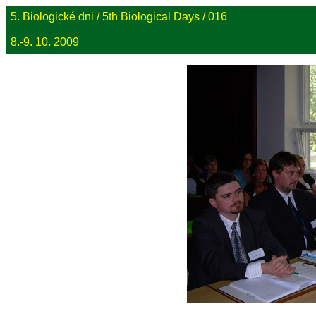
5. Biologické dni / 5th Biological Days / 016
8.-9. 10. 2009